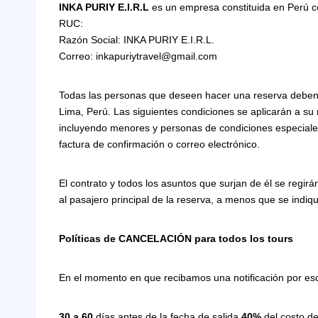
INKA PURIY E.I.R.L
es un empresa constituida en Perú c
RUC:
Razón Social: INKA PURIY E.I.R.L.
Correo: inkapuriytravel@gmail.com
Todas las personas que deseen hacer una reserva deben d
Lima, Perú. Las siguientes condiciones se aplicarán a s
incluyendo menores y personas de condiciones especiales
factura de confirmación o correo electrónico.
El contrato y todos los asuntos que surjan de él se regirá
al pasajero principal de la reserva, a menos que se indiq
Políticas de CANCELACIÓN para todos los tours
En el momento en que recibamos una notificación por escri
30 a 60
días antes de la fecha de salida
40%
del costo de