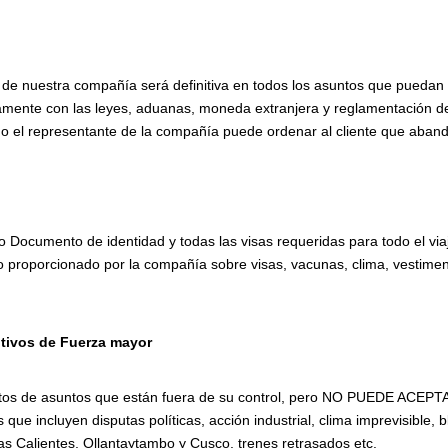
 de nuestra compañía será definitiva en todos los asuntos que puedan p
tamente con las leyes, aduanas, moneda extranjera y reglamentación de 
guía o el representante de la compañía puede ordenar al cliente que aban
o Documento de identidad y todas las visas requeridas para todo el viaj
 proporcionado por la compañía sobre visas, vacunas, clima, vestiment
otivos de Fuerza mayor
efectos de asuntos que están fuera de su control, pero NO PUEDE A
 que incluyen disputas políticas, acción industrial, clima imprevisible,
as Calientes, Ollantaytambo y Cusco, trenes retrasados etc.