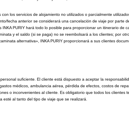
on los servicios de alojamiento no utilizados o parcialmente utilizados 
to/fecha anterior se considerará una cancelación de viaje por parte d
INKA PURIY hará todo lo posible para proporcionar un itinerario de cam
nata y el saldo (si se paga) no se reembolsará a los clientes; por otr
 «caminata alternativa», INKA PURIY proporcionará a sus clientes docu
ersonal suficiente. El cliente está dispuesto a aceptar la responsabilid
 gastos médicos, ambulancia aérea, pérdida de efectos, costos de repa
nes o inconvenientes al cliente. Es obligatorio que todos los clientes 
esté al tanto del tipo de viaje que se realizará.